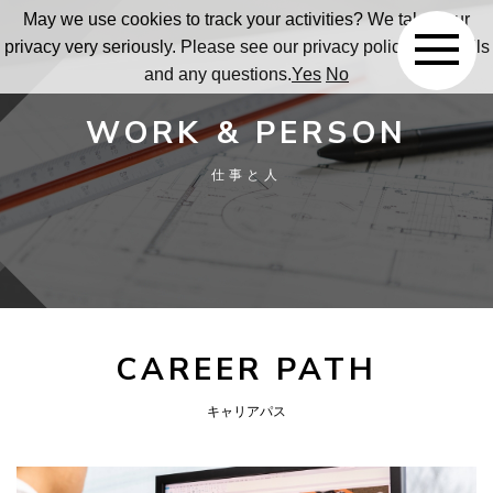
May we use cookies to track your activities? We take your
privacy very seriously. Please see our privacy policy for details
and any questions.
Yes
No
WORK & PERSON
仕事と人
CAREER PATH
キャリアパス